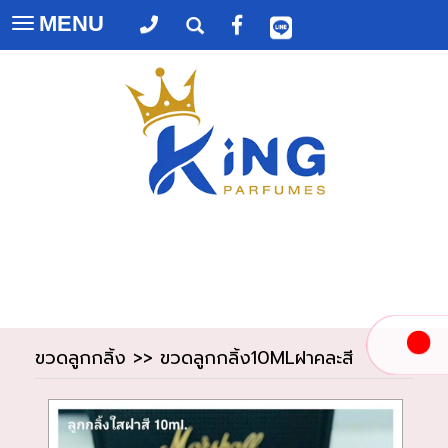
MENU
Toggle
navigation
ขวดลูกกลิ้ง
>>
ขวดลูกกลิ้ง10MLฝาคละสี